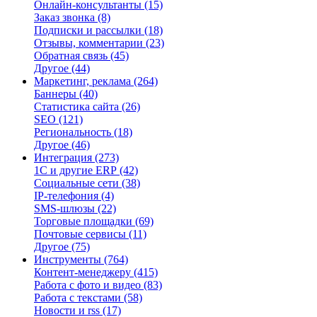
Онлайн-консультанты
(15)
Заказ звонка
(8)
Подписки и рассылки
(18)
Отзывы, комментарии
(23)
Обратная связь
(45)
Другое
(44)
Маркетинг, реклама
(264)
Баннеры
(40)
Статистика сайта
(26)
SEO
(121)
Региональность
(18)
Другое
(46)
Интеграция
(273)
1С и другие ERP
(42)
Социальные сети
(38)
IP-телефония
(4)
SMS-шлюзы
(22)
Торговые площадки
(69)
Почтовые сервисы
(11)
Другое
(75)
Инструменты
(764)
Контент-менеджеру
(415)
Работа с фото и видео
(83)
Работа с текстами
(58)
Новости и rss
(17)