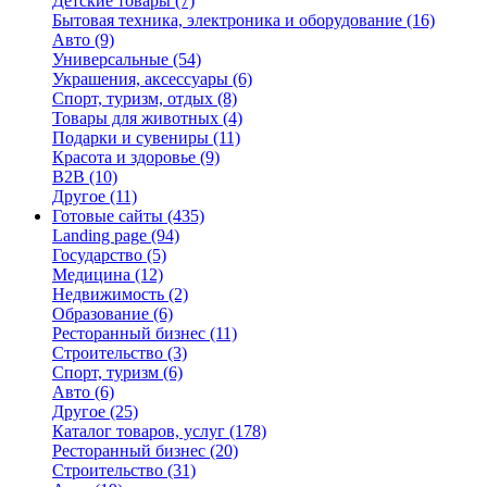
Детские товары
(7)
Бытовая техника, электроника и оборудование
(16)
Авто
(9)
Универсальные
(54)
Украшения, аксессуары
(6)
Спорт, туризм, отдых
(8)
Товары для животных
(4)
Подарки и сувениры
(11)
Красота и здоровье
(9)
B2B
(10)
Другое
(11)
Готовые сайты
(435)
Landing page
(94)
Государство
(5)
Медицина
(12)
Недвижимость
(2)
Образование
(6)
Ресторанный бизнес
(11)
Строительство
(3)
Спорт, туризм
(6)
Авто
(6)
Другое
(25)
Каталог товаров, услуг
(178)
Ресторанный бизнес
(20)
Строительство
(31)