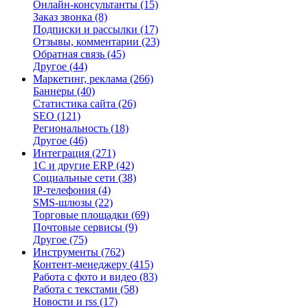
Онлайн-консультанты
(15)
Заказ звонка
(8)
Подписки и рассылки
(17)
Отзывы, комментарии
(23)
Обратная связь
(45)
Другое
(44)
Маркетинг, реклама
(266)
Баннеры
(40)
Статистика сайта
(26)
SEO
(121)
Региональность
(18)
Другое
(46)
Интеграция
(271)
1С и другие ERP
(42)
Социальные сети
(38)
IP-телефония
(4)
SMS-шлюзы
(22)
Торговые площадки
(69)
Почтовые сервисы
(9)
Другое
(75)
Инструменты
(762)
Контент-менеджеру
(415)
Работа с фото и видео
(83)
Работа с текстами
(58)
Новости и rss
(17)