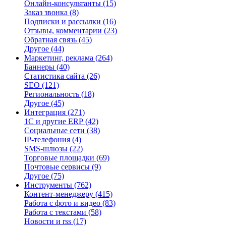
Онлайн-консультанты
(15)
Заказ звонка
(8)
Подписки и рассылки
(16)
Отзывы, комментарии
(23)
Обратная связь
(45)
Другое
(44)
Маркетинг, реклама
(264)
Баннеры
(40)
Статистика сайта
(26)
SEO
(121)
Региональность
(18)
Другое
(45)
Интеграция
(271)
1С и другие ERP
(42)
Социальные сети
(38)
IP-телефония
(4)
SMS-шлюзы
(22)
Торговые площадки
(69)
Почтовые сервисы
(9)
Другое
(75)
Инструменты
(762)
Контент-менеджеру
(415)
Работа с фото и видео
(83)
Работа с текстами
(58)
Новости и rss
(17)