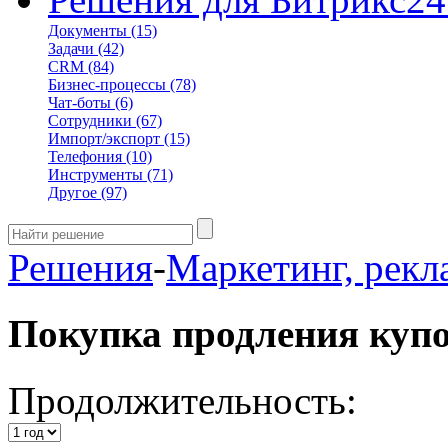
Документы
(15)
Задачи
(42)
CRM
(84)
Бизнес-процессы
(78)
Чат-боты
(6)
Сотрудники
(67)
Импорт/экспорт
(15)
Телефония
(10)
Инструменты
(71)
Другое
(97)
Решения
-
Маркетинг, рекл
Покупка продления куп
Продолжительность: