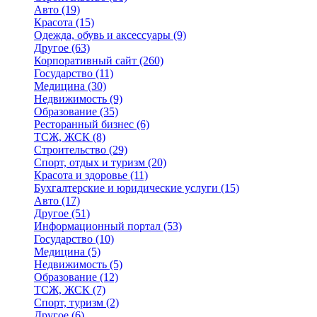
Авто
(19)
Красота
(15)
Одежда, обувь и аксессуары
(9)
Другое
(63)
Корпоративный сайт
(260)
Государство
(11)
Медицина
(30)
Недвижимость
(9)
Образование
(35)
Ресторанный бизнес
(6)
ТСЖ, ЖСК
(8)
Строительство
(29)
Спорт, отдых и туризм
(20)
Красота и здоровье
(11)
Бухгалтерские и юридические услуги
(15)
Авто
(17)
Другое
(51)
Информационный портал
(53)
Государство
(10)
Медицина
(5)
Недвижимость
(5)
Образование
(12)
ТСЖ, ЖСК
(7)
Спорт, туризм
(2)
Другое
(6)