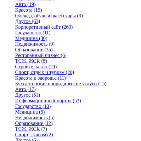
Авто
(19)
Красота
(15)
Одежда, обувь и аксессуары
(9)
Другое
(63)
Корпоративный сайт
(260)
Государство
(11)
Медицина
(30)
Недвижимость
(9)
Образование
(35)
Ресторанный бизнес
(6)
ТСЖ, ЖСК
(8)
Строительство
(29)
Спорт, отдых и туризм
(20)
Красота и здоровье
(11)
Бухгалтерские и юридические услуги
(15)
Авто
(17)
Другое
(51)
Информационный портал
(53)
Государство
(10)
Медицина
(5)
Недвижимость
(5)
Образование
(12)
ТСЖ, ЖСК
(7)
Спорт, туризм
(2)
Другое
(6)