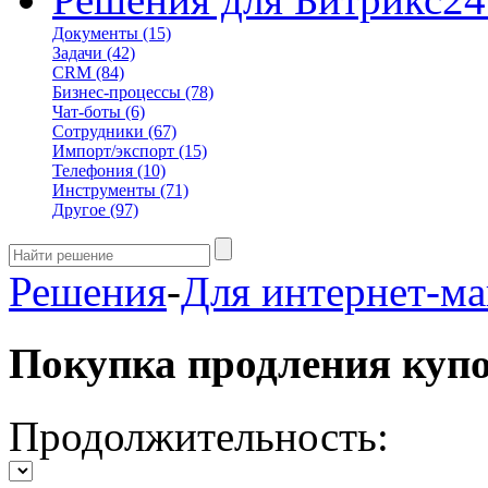
Документы
(15)
Задачи
(42)
CRM
(84)
Бизнес-процессы
(78)
Чат-боты
(6)
Сотрудники
(67)
Импорт/экспорт
(15)
Телефония
(10)
Инструменты
(71)
Другое
(97)
Решения
-
Для интернет-ма
Покупка продления куп
Продолжительность: