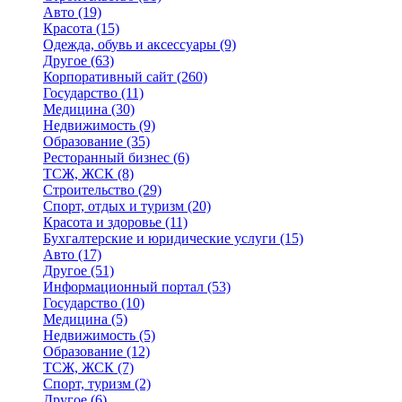
Авто
(19)
Красота
(15)
Одежда, обувь и аксессуары
(9)
Другое
(63)
Корпоративный сайт
(260)
Государство
(11)
Медицина
(30)
Недвижимость
(9)
Образование
(35)
Ресторанный бизнес
(6)
ТСЖ, ЖСК
(8)
Строительство
(29)
Спорт, отдых и туризм
(20)
Красота и здоровье
(11)
Бухгалтерские и юридические услуги
(15)
Авто
(17)
Другое
(51)
Информационный портал
(53)
Государство
(10)
Медицина
(5)
Недвижимость
(5)
Образование
(12)
ТСЖ, ЖСК
(7)
Спорт, туризм
(2)
Другое
(6)