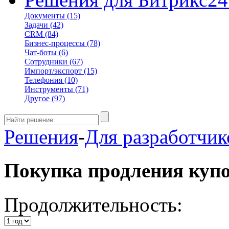
Документы
(15)
Задачи
(42)
CRM
(84)
Бизнес-процессы
(78)
Чат-боты
(6)
Сотрудники
(67)
Импорт/экспорт
(15)
Телефония
(10)
Инструменты
(71)
Другое
(97)
Решения
-
Для разработчик
Покупка продления куп
Продолжительность: