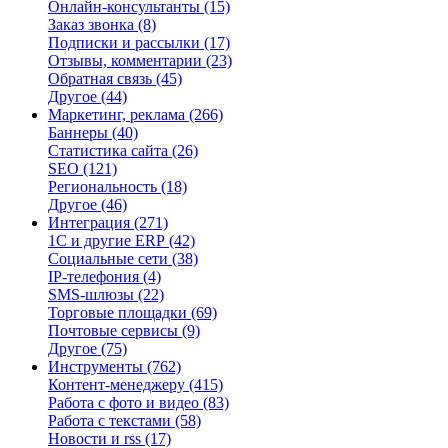
Онлайн-консультанты
(15)
Заказ звонка
(8)
Подписки и рассылки
(17)
Отзывы, комментарии
(23)
Обратная связь
(45)
Другое
(44)
Маркетинг, реклама
(266)
Баннеры
(40)
Статистика сайта
(26)
SEO
(121)
Региональность
(18)
Другое
(46)
Интеграция
(271)
1С и другие ERP
(42)
Социальные сети
(38)
IP-телефония
(4)
SMS-шлюзы
(22)
Торговые площадки
(69)
Почтовые сервисы
(9)
Другое
(75)
Инструменты
(762)
Контент-менеджеру
(415)
Работа с фото и видео
(83)
Работа с текстами
(58)
Новости и rss
(17)