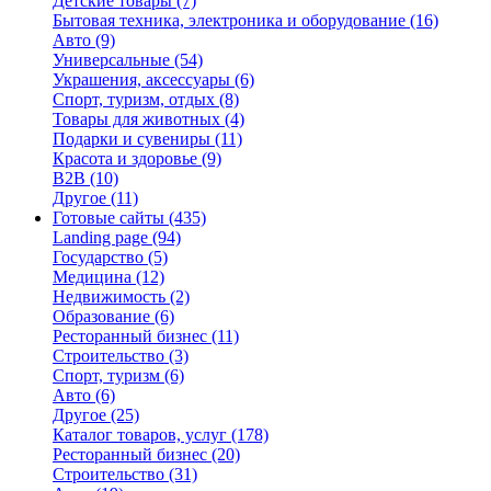
Детские товары
(7)
Бытовая техника, электроника и оборудование
(16)
Авто
(9)
Универсальные
(54)
Украшения, аксессуары
(6)
Спорт, туризм, отдых
(8)
Товары для животных
(4)
Подарки и сувениры
(11)
Красота и здоровье
(9)
B2B
(10)
Другое
(11)
Готовые сайты
(435)
Landing page
(94)
Государство
(5)
Медицина
(12)
Недвижимость
(2)
Образование
(6)
Ресторанный бизнес
(11)
Строительство
(3)
Спорт, туризм
(6)
Авто
(6)
Другое
(25)
Каталог товаров, услуг
(178)
Ресторанный бизнес
(20)
Строительство
(31)