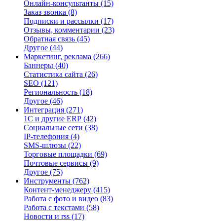
Онлайн-консультанты
(15)
Заказ звонка
(8)
Подписки и рассылки
(17)
Отзывы, комментарии
(23)
Обратная связь
(45)
Другое
(44)
Маркетинг, реклама
(266)
Баннеры
(40)
Статистика сайта
(26)
SEO
(121)
Региональность
(18)
Другое
(46)
Интеграция
(271)
1С и другие ERP
(42)
Социальные сети
(38)
IP-телефония
(4)
SMS-шлюзы
(22)
Торговые площадки
(69)
Почтовые сервисы
(9)
Другое
(75)
Инструменты
(762)
Контент-менеджеру
(415)
Работа с фото и видео
(83)
Работа с текстами
(58)
Новости и rss
(17)