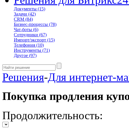
Документы
(15)
Задачи
(42)
CRM
(84)
Бизнес-процессы
(78)
Чат-боты
(6)
Сотрудники
(67)
Импорт/экспорт
(15)
Телефония
(10)
Инструменты
(71)
Другое
(97)
Решения
-
Для интернет-ма
Покупка продления куп
Продолжительность: