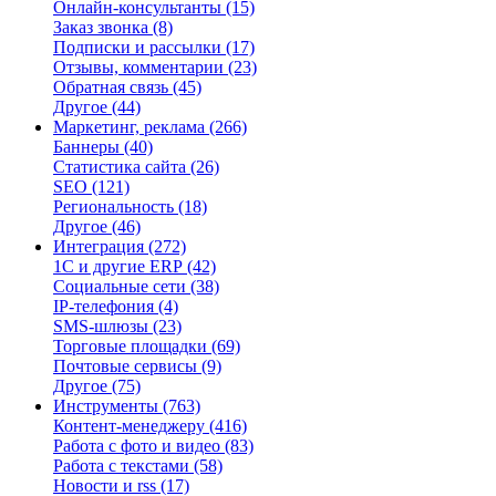
Онлайн-консультанты
(15)
Заказ звонка
(8)
Подписки и рассылки
(17)
Отзывы, комментарии
(23)
Обратная связь
(45)
Другое
(44)
Маркетинг, реклама
(266)
Баннеры
(40)
Статистика сайта
(26)
SEO
(121)
Региональность
(18)
Другое
(46)
Интеграция
(272)
1С и другие ERP
(42)
Социальные сети
(38)
IP-телефония
(4)
SMS-шлюзы
(23)
Торговые площадки
(69)
Почтовые сервисы
(9)
Другое
(75)
Инструменты
(763)
Контент-менеджеру
(416)
Работа с фото и видео
(83)
Работа с текстами
(58)
Новости и rss
(17)