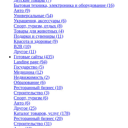
Детские товары
(7)
Бытовая техника, электроника и оборудование
(16)
Авто
(9)
Универсальные
(54)
Украшения, аксессуары
(6)
Спорт, туризм, отдых
(8)
Товары для животных
(4)
Подарки и сувениры
(11)
Красота и здоровье
(9)
B2B
(10)
Другое
(11)
Готовые сайты
(435)
Landing page
(94)
Государство
(5)
Медицина
(12)
Недвижимость
(2)
Образование
(6)
Ресторанный бизнес
(10)
Строительство
(3)
Спорт, туризм
(6)
Авто
(6)
Другое
(25)
Каталог товаров, услуг
(178)
Ресторанный бизнес
(20)
Строительство
(31)