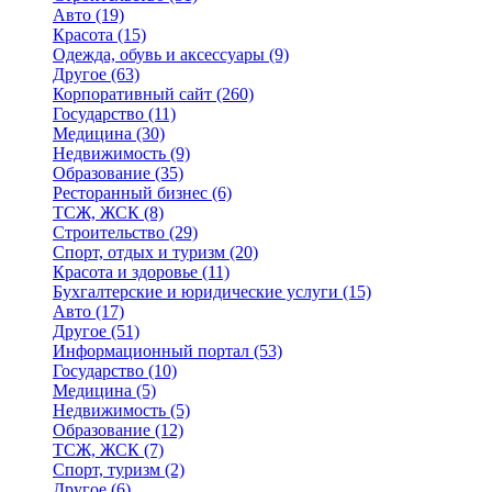
Авто
(19)
Красота
(15)
Одежда, обувь и аксессуары
(9)
Другое
(63)
Корпоративный сайт
(260)
Государство
(11)
Медицина
(30)
Недвижимость
(9)
Образование
(35)
Ресторанный бизнес
(6)
ТСЖ, ЖСК
(8)
Строительство
(29)
Спорт, отдых и туризм
(20)
Красота и здоровье
(11)
Бухгалтерские и юридические услуги
(15)
Авто
(17)
Другое
(51)
Информационный портал
(53)
Государство
(10)
Медицина
(5)
Недвижимость
(5)
Образование
(12)
ТСЖ, ЖСК
(7)
Спорт, туризм
(2)
Другое
(6)