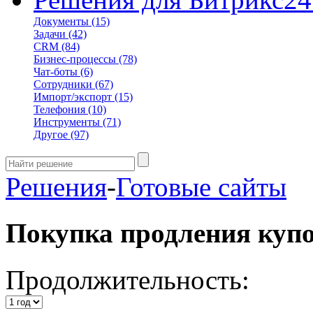
Документы
(15)
Задачи
(42)
CRM
(84)
Бизнес-процессы
(78)
Чат-боты
(6)
Сотрудники
(67)
Импорт/экспорт
(15)
Телефония
(10)
Инструменты
(71)
Другое
(97)
Решения
-
Готовые сайты
Покупка продления куп
Продолжительность: