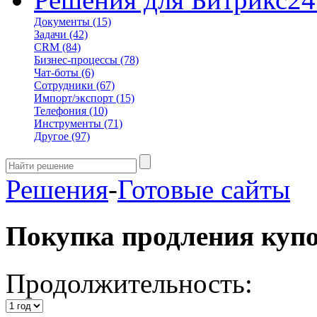
Документы
(15)
Задачи
(42)
CRM
(84)
Бизнес-процессы
(78)
Чат-боты
(6)
Сотрудники
(67)
Импорт/экспорт
(15)
Телефония
(10)
Инструменты
(71)
Другое
(97)
Решения
-
Готовые сайты
Покупка продления куп
Продолжительность: