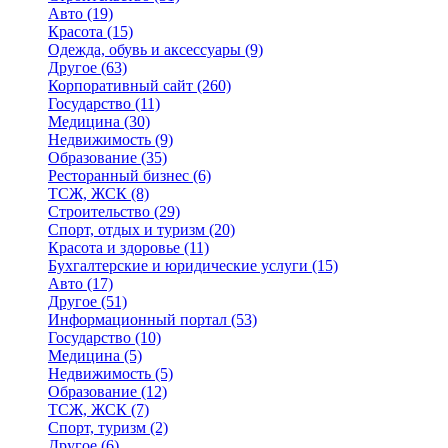
Авто
(19)
Красота
(15)
Одежда, обувь и аксессуары
(9)
Другое
(63)
Корпоративный сайт
(260)
Государство
(11)
Медицина
(30)
Недвижимость
(9)
Образование
(35)
Ресторанный бизнес
(6)
ТСЖ, ЖСК
(8)
Строительство
(29)
Спорт, отдых и туризм
(20)
Красота и здоровье
(11)
Бухгалтерские и юридические услуги
(15)
Авто
(17)
Другое
(51)
Информационный портал
(53)
Государство
(10)
Медицина
(5)
Недвижимость
(5)
Образование
(12)
ТСЖ, ЖСК
(7)
Спорт, туризм
(2)
Другое
(6)