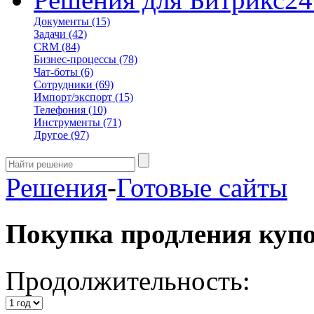
Документы
(15)
Задачи
(42)
CRM
(84)
Бизнес-процессы
(78)
Чат-боты
(6)
Сотрудники
(69)
Импорт/экспорт
(15)
Телефония
(10)
Инструменты
(71)
Другое
(97)
Решения
-
Готовые сайты
Покупка продления куп
Продолжительность: