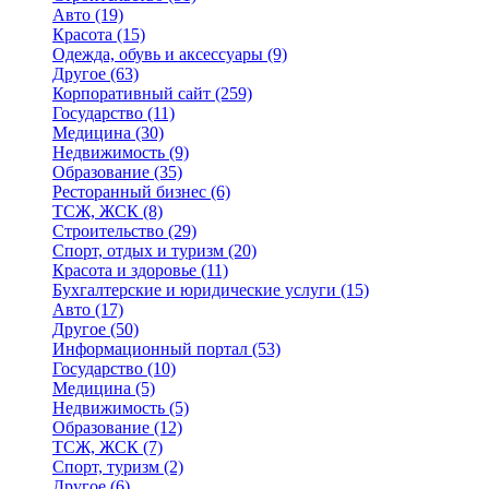
Авто
(19)
Красота
(15)
Одежда, обувь и аксессуары
(9)
Другое
(63)
Корпоративный сайт
(259)
Государство
(11)
Медицина
(30)
Недвижимость
(9)
Образование
(35)
Ресторанный бизнес
(6)
ТСЖ, ЖСК
(8)
Строительство
(29)
Спорт, отдых и туризм
(20)
Красота и здоровье
(11)
Бухгалтерские и юридические услуги
(15)
Авто
(17)
Другое
(50)
Информационный портал
(53)
Государство
(10)
Медицина
(5)
Недвижимость
(5)
Образование
(12)
ТСЖ, ЖСК
(7)
Спорт, туризм
(2)
Другое
(6)