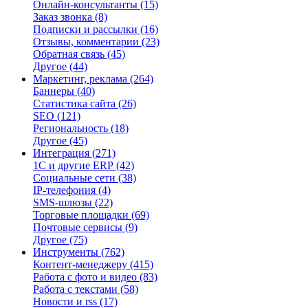
Онлайн-консультанты
(15)
Заказ звонка
(8)
Подписки и рассылки
(16)
Отзывы, комментарии
(23)
Обратная связь
(45)
Другое
(44)
Маркетинг, реклама
(264)
Баннеры
(40)
Статистика сайта
(26)
SEO
(121)
Региональность
(18)
Другое
(45)
Интеграция
(271)
1С и другие ERP
(42)
Социальные сети
(38)
IP-телефония
(4)
SMS-шлюзы
(22)
Торговые площадки
(69)
Почтовые сервисы
(9)
Другое
(75)
Инструменты
(762)
Контент-менеджеру
(415)
Работа с фото и видео
(83)
Работа с текстами
(58)
Новости и rss
(17)