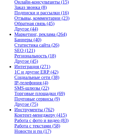
Онлайн-консультанты
(15)
Заказ звонка
(8)
Подписки и рассылки
(16)
Отзывы, комментарии
(23)
Обратная связь
(45)
Другое
(44)
Маркетинг, реклама
(264)
Баннеры
(40)
Статистика сайта
(26)
SEO
(121)
Региональность
(18)
Другое
(45)
Интеграция
(271)
1С и другие ERP
(42)
Социальные сети
(38)
IP-телефония
(4)
SMS-шлюзы
(22)
Торговые площадки
(69)
Почтовые сервисы
(9)
Другое
(75)
Инструменты
(762)
Контент-менеджеру
(415)
Работа с фото и видео
(83)
Работа с текстами
(58)
Новости и rss
(17)