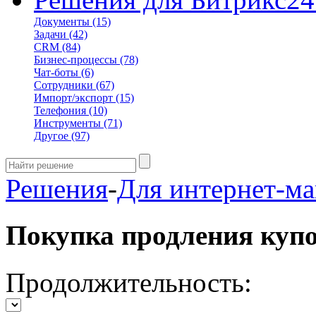
Документы
(15)
Задачи
(42)
CRM
(84)
Бизнес-процессы
(78)
Чат-боты
(6)
Сотрудники
(67)
Импорт/экспорт
(15)
Телефония
(10)
Инструменты
(71)
Другое
(97)
Решения
-
Для интернет-ма
Покупка продления куп
Продолжительность: