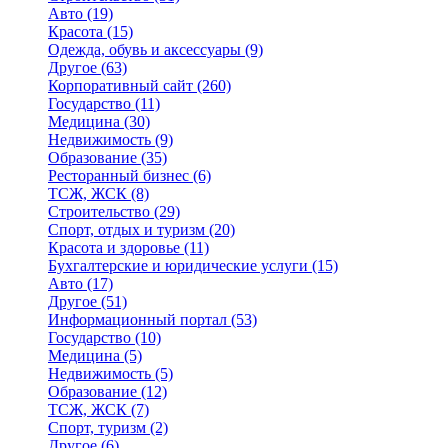
Авто
(19)
Красота
(15)
Одежда, обувь и аксессуары
(9)
Другое
(63)
Корпоративный сайт
(260)
Государство
(11)
Медицина
(30)
Недвижимость
(9)
Образование
(35)
Ресторанный бизнес
(6)
ТСЖ, ЖСК
(8)
Строительство
(29)
Спорт, отдых и туризм
(20)
Красота и здоровье
(11)
Бухгалтерские и юридические услуги
(15)
Авто
(17)
Другое
(51)
Информационный портал
(53)
Государство
(10)
Медицина
(5)
Недвижимость
(5)
Образование
(12)
ТСЖ, ЖСК
(7)
Спорт, туризм
(2)
Другое
(6)