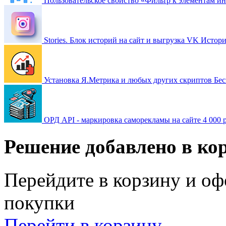
Пользовательское свойство «Фильтр к элементам и
Stories. Блок историй на сайт и выгрузка VK Истор
Установка Я.Метрика и любых других скриптов
Бес
ОРД API - маркировка саморекламы на сайте
4 000 
Решение добавлено в ко
Перейдите в корзину и оф
покупки
Перейти в корзину