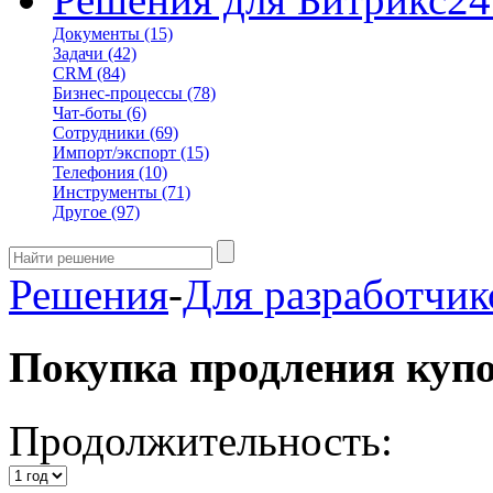
Документы
(15)
Задачи
(42)
CRM
(84)
Бизнес-процессы
(78)
Чат-боты
(6)
Сотрудники
(69)
Импорт/экспорт
(15)
Телефония
(10)
Инструменты
(71)
Другое
(97)
Решения
-
Для разработчик
Покупка продления куп
Продолжительность: