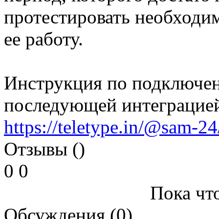
протестировать необходи
ее работу.
Инструкция по подключен
последующей интеграци
https://teletype.in/@sam-
Отзывы ()
0
0
Пока что
Обсуждения (0)