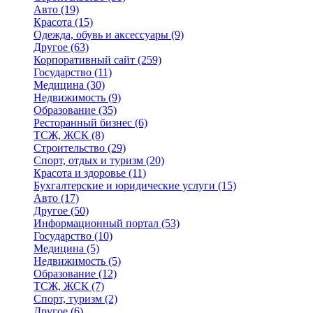
Авто
(19)
Красота
(15)
Одежда, обувь и аксессуары
(9)
Другое
(63)
Корпоративный сайт
(259)
Государство
(11)
Медицина
(30)
Недвижимость
(9)
Образование
(35)
Ресторанный бизнес
(6)
ТСЖ, ЖСК
(8)
Строительство
(29)
Спорт, отдых и туризм
(20)
Красота и здоровье
(11)
Бухгалтерские и юридические услуги
(15)
Авто
(17)
Другое
(50)
Информационный портал
(53)
Государство
(10)
Медицина
(5)
Недвижимость
(5)
Образование
(12)
ТСЖ, ЖСК
(7)
Спорт, туризм
(2)
Другое
(6)