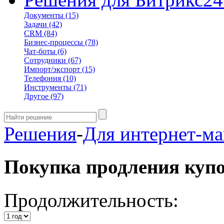
Документы
(15)
Задачи
(42)
CRM
(84)
Бизнес-процессы
(78)
Чат-боты
(6)
Сотрудники
(67)
Импорт/экспорт
(15)
Телефония
(10)
Инструменты
(71)
Другое
(97)
Решения
-
Для интернет-ма
Покупка продления куп
Продолжительность: