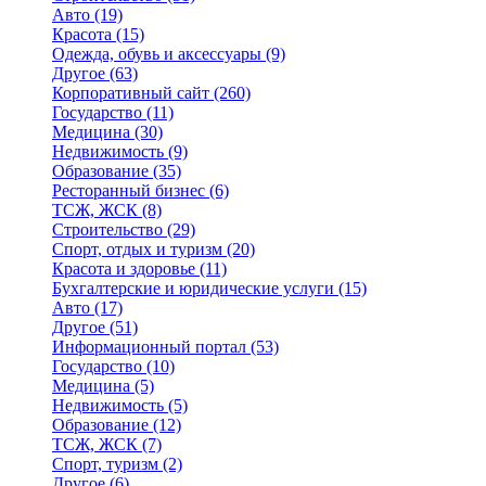
Авто
(19)
Красота
(15)
Одежда, обувь и аксессуары
(9)
Другое
(63)
Корпоративный сайт
(260)
Государство
(11)
Медицина
(30)
Недвижимость
(9)
Образование
(35)
Ресторанный бизнес
(6)
ТСЖ, ЖСК
(8)
Строительство
(29)
Спорт, отдых и туризм
(20)
Красота и здоровье
(11)
Бухгалтерские и юридические услуги
(15)
Авто
(17)
Другое
(51)
Информационный портал
(53)
Государство
(10)
Медицина
(5)
Недвижимость
(5)
Образование
(12)
ТСЖ, ЖСК
(7)
Спорт, туризм
(2)
Другое
(6)