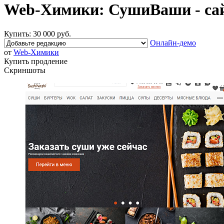
Web-Химики: СушиВаши - сай
Купить:
30 000 руб.
Онлайн-демо
от
Web-Химики
Купить продление
Скриншоты