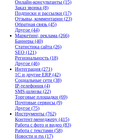
Онлайн-консультанты
(15)
Заказ звонка
(8)
Подписки и рассылки
(17)
Отзывы, комментарии
(23)
Обратная связь
(45)
Другое
(44)
Маркетинг, реклама
(266)
Баннеры
(40)
Статистика сайта
(26)
SEO
(121)
Региональность
(18)
Другое
(46)
Интеграция
(271)
1С и другие ERP
(42)
Социальные сети
(38)
IP-телефония
(4)
SMS-шлюзы
(22)
Торговые площадки
(69)
Почтовые сервисы
(9)
Другое
(75)
Инструменты
(762)
Контент-менеджеру
(415)
Работа с фото и видео
(83)
Работа с текстами
(58)
Новости и rss
(17)