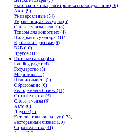
Детские товары
(7)
Бытовая техника, электроника и оборудование
(16)
Авто
(9)
Универсальные
(54)
Украшения, аксессуары
(6)
Спорт, туризм, отдых
(8)
Товары для животных
(4)
Подарки и сувениры
(11)
Красота и здоровье
(9)
B2B
(10)
Другое
(11)
Готовые сайты
(435)
Landing page
(94)
Государство
(5)
Медицина
(12)
Недвижимость
(2)
Образование
(6)
Ресторанный бизнес
(11)
Строительство
(3)
Спорт, туризм
(6)
Авто
(6)
Другое
(25)
Каталог товаров, услуг
(178)
Ресторанный бизнес
(20)
Строительство
(31)