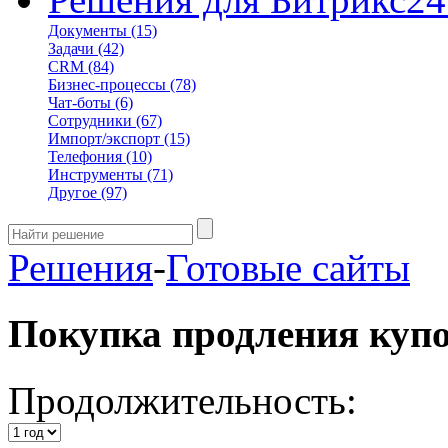
Документы
(15)
Задачи
(42)
CRM
(84)
Бизнес-процессы
(78)
Чат-боты
(6)
Сотрудники
(67)
Импорт/экспорт
(15)
Телефония
(10)
Инструменты
(71)
Другое
(97)
Решения
-
Готовые сайты
Покупка продления куп
Продолжительность: