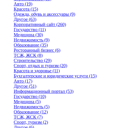
Авто
(19)
Красота
(15)
Одежда, обувь и аксессуары
(9)
Другое
(63)
Корпоративный сайт
(260)
Государство
(11)
Медицина
(30)
Недвижимость
(9)
Образование
(35)
Ресторанный бизнес
(6)
ТСЖ, ЖСК
(8)
Строительство
(29)
Спорт, отдых и туризм
(20)
Красота и здоровье
(11)
Бухгалтерские и юридические услуги
(15)
Авто
(17)
Другое
(51)
Информационный портал
(53)
Государство
(10)
Медицина
(5)
Недвижимость
(5)
Образование
(12)
ТСЖ, ЖСК
(7)
Спорт, туризм
(2)
Другое
(6)