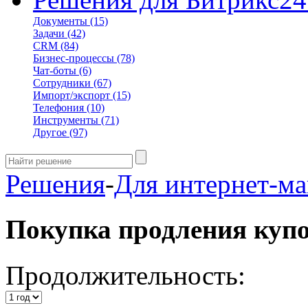
Документы
(15)
Задачи
(42)
CRM
(84)
Бизнес-процессы
(78)
Чат-боты
(6)
Сотрудники
(67)
Импорт/экспорт
(15)
Телефония
(10)
Инструменты
(71)
Другое
(97)
Решения
-
Для интернет-ма
Покупка продления куп
Продолжительность: