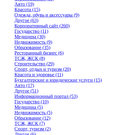
Авто
(19)
Красота
(15)
Одежда, обувь и аксессуары
(9)
Другое
(63)
Корпоративный сайт
(260)
Государство
(11)
Медицина
(30)
Недвижимость
(9)
Образование
(35)
Ресторанный бизнес
(6)
ТСЖ, ЖСК
(8)
Строительство
(29)
Спорт, отдых и туризм
(20)
Красота и здоровье
(11)
Бухгалтерские и юридические услуги
(15)
Авто
(17)
Другое
(51)
Информационный портал
(53)
Государство
(10)
Медицина
(5)
Недвижимость
(5)
Образование
(12)
ТСЖ, ЖСК
(7)
Спорт, туризм
(2)
Другое
(6)