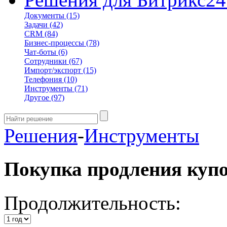
Документы
(15)
Задачи
(42)
CRM
(84)
Бизнес-процессы
(78)
Чат-боты
(6)
Сотрудники
(67)
Импорт/экспорт
(15)
Телефония
(10)
Инструменты
(71)
Другое
(97)
Решения
-
Инструменты
Покупка продления куп
Продолжительность: