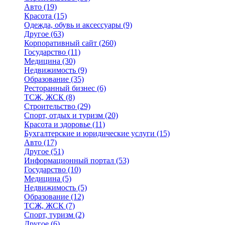
Авто
(19)
Красота
(15)
Одежда, обувь и аксессуары
(9)
Другое
(63)
Корпоративный сайт
(260)
Государство
(11)
Медицина
(30)
Недвижимость
(9)
Образование
(35)
Ресторанный бизнес
(6)
ТСЖ, ЖСК
(8)
Строительство
(29)
Спорт, отдых и туризм
(20)
Красота и здоровье
(11)
Бухгалтерские и юридические услуги
(15)
Авто
(17)
Другое
(51)
Информационный портал
(53)
Государство
(10)
Медицина
(5)
Недвижимость
(5)
Образование
(12)
ТСЖ, ЖСК
(7)
Спорт, туризм
(2)
Другое
(6)