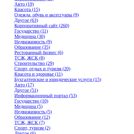
Авто
(19)
Красота
(15)
Одежда, обувь и аксессуары
(9)
Другое
(63)
Корпоративный сайт
(260)
Государство
(11)
Медицина
(30)
Недвижимость
(9)
Образование
(35)
Ресторанный бизнес
(6)
ТСЖ, ЖСК
(8)
Строительство
(29)
Спорт, отдых и туризм
(20)
Красота и здоровье
(11)
Бухгалтерские и юридические услуги
(15)
Авто
(17)
Другое
(51)
Информационный портал
(53)
Государство
(10)
Медицина
(5)
Недвижимость
(5)
Образование
(12)
ТСЖ, ЖСК
(7)
Спорт, туризм
(2)
Другое
(6)