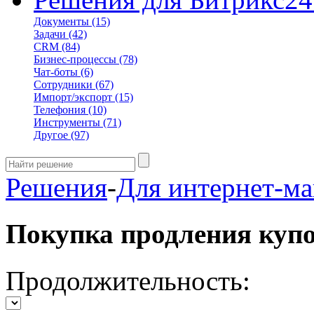
Документы
(15)
Задачи
(42)
CRM
(84)
Бизнес-процессы
(78)
Чат-боты
(6)
Сотрудники
(67)
Импорт/экспорт
(15)
Телефония
(10)
Инструменты
(71)
Другое
(97)
Решения
-
Для интернет-ма
Покупка продления куп
Продолжительность: