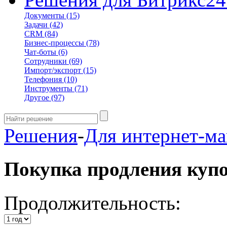
Документы
(15)
Задачи
(42)
CRM
(84)
Бизнес-процессы
(78)
Чат-боты
(6)
Сотрудники
(69)
Импорт/экспорт
(15)
Телефония
(10)
Инструменты
(71)
Другое
(97)
Решения
-
Для интернет-ма
Покупка продления куп
Продолжительность: