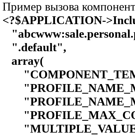
Пример вызова компонент
<?$APPLICATION->Incl
"abcwww:sale.personal.p
".default",
array(
"COMPONENT_TEMPLAT
"PROFILE_NAME_MIN
"PROFILE_NAME_MAX
"PROFILE_MAX_COUN
"MULTIPLE_VALUE_M