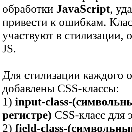
обработки
JavaScript
, уд
привести к ошибкам. Клас
участвуют в стилизации,
JS.
Для стилизации каждого о
добавлены CSS-классы:
1)
input-class-(символьн
регистре)
CSS-класс для э
2)
field-class-(символьн