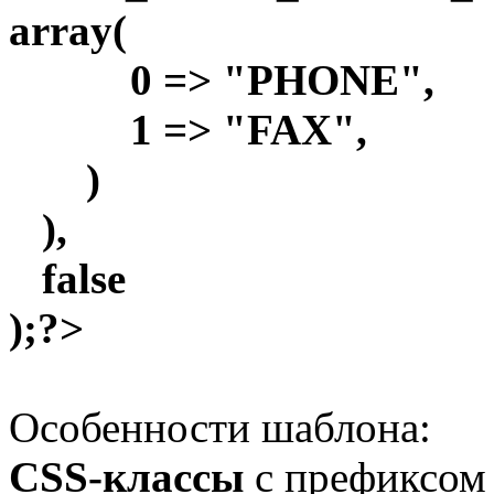
array(
0 => "PHONE",
1 => "FAX",
)
),
false
);?>
Особенности шаблона:
CSS-классы
с префиксом