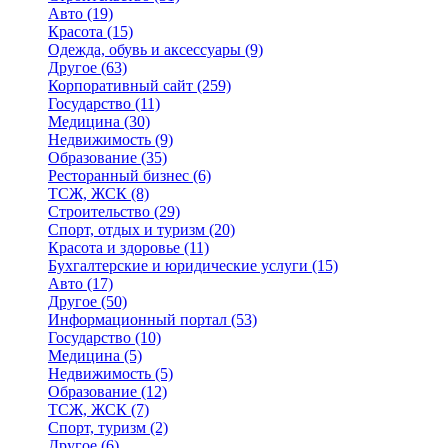
Авто
(19)
Красота
(15)
Одежда, обувь и аксессуары
(9)
Другое
(63)
Корпоративный сайт
(259)
Государство
(11)
Медицина
(30)
Недвижимость
(9)
Образование
(35)
Ресторанный бизнес
(6)
ТСЖ, ЖСК
(8)
Строительство
(29)
Спорт, отдых и туризм
(20)
Красота и здоровье
(11)
Бухгалтерские и юридические услуги
(15)
Авто
(17)
Другое
(50)
Информационный портал
(53)
Государство
(10)
Медицина
(5)
Недвижимость
(5)
Образование
(12)
ТСЖ, ЖСК
(7)
Спорт, туризм
(2)
Другое
(6)