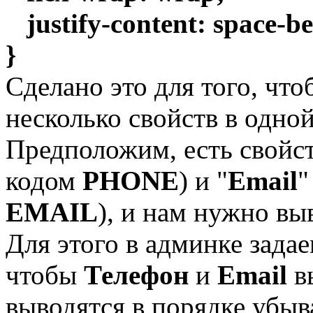
justify-content: space-b
}
Сделано это для того, чт
несколько свойств в одной
Предположим, есть свойст
кодом
PHONE
) и "
Email
"
EMAIL
), и нам нужно вы
Для этого в админке задае
чтобы
Телефон
и
Email
в
выводятся в порядке убыв