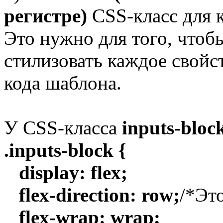
регистре)
CSS-класс для к
Это нужно для того, что
стилизовать каждое свойс
кода шаблона.
У CSS-класса
inputs-bloc
.inputs-block {
display: flex;
flex-direction: row;
/*Эт
flex-wrap: wrap;