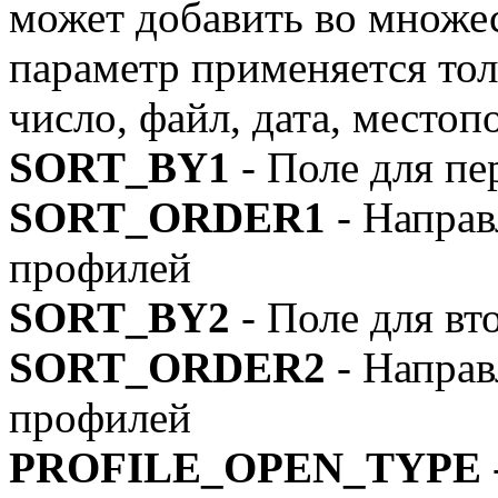
может добавить во множес
параметр применяется тол
число, файл, дата, место
SORT_BY1
- Поле для п
SORT_ORDER1
- Напра
профилей
SORT_BY2
- Поле для в
SORT_ORDER2
- Напра
профилей
PROFILE_OPEN_TYPE