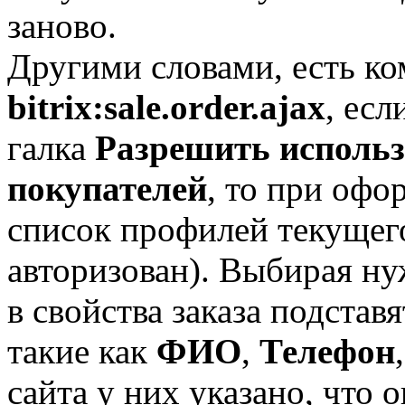
заново.
Другими словами, есть ко
bitrix:sale.order.ajax
, есл
галка
Разрешить исполь
покупателей
, то при офо
список профилей текущего
авторизован). Выбирая н
в свойства заказа подстав
такие как
ФИО
,
Т
елефон
сайта у них указано, что 