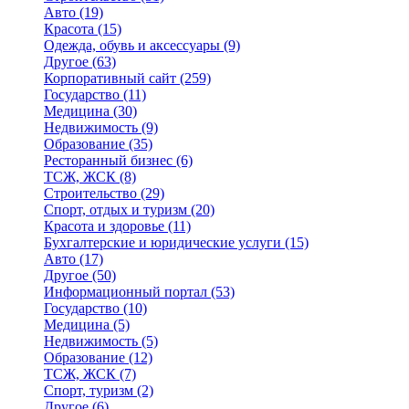
Авто
(19)
Красота
(15)
Одежда, обувь и аксессуары
(9)
Другое
(63)
Корпоративный сайт
(259)
Государство
(11)
Медицина
(30)
Недвижимость
(9)
Образование
(35)
Ресторанный бизнес
(6)
ТСЖ, ЖСК
(8)
Строительство
(29)
Спорт, отдых и туризм
(20)
Красота и здоровье
(11)
Бухгалтерские и юридические услуги
(15)
Авто
(17)
Другое
(50)
Информационный портал
(53)
Государство
(10)
Медицина
(5)
Недвижимость
(5)
Образование
(12)
ТСЖ, ЖСК
(7)
Спорт, туризм
(2)
Другое
(6)