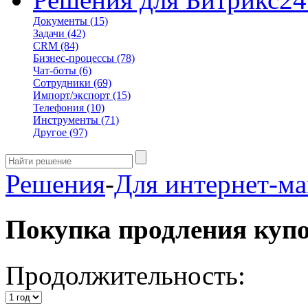
Документы
(15)
Задачи
(42)
CRM
(84)
Бизнес-процессы
(78)
Чат-боты
(6)
Сотрудники
(69)
Импорт/экспорт
(15)
Телефония
(10)
Инструменты
(71)
Другое
(97)
Решения
-
Для интернет-ма
Покупка продления куп
Продолжительность: