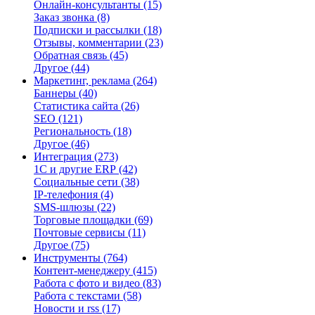
Онлайн-консультанты
(15)
Заказ звонка
(8)
Подписки и рассылки
(18)
Отзывы, комментарии
(23)
Обратная связь
(45)
Другое
(44)
Маркетинг, реклама
(264)
Баннеры
(40)
Статистика сайта
(26)
SEO
(121)
Региональность
(18)
Другое
(46)
Интеграция
(273)
1С и другие ERP
(42)
Социальные сети
(38)
IP-телефония
(4)
SMS-шлюзы
(22)
Торговые площадки
(69)
Почтовые сервисы
(11)
Другое
(75)
Инструменты
(764)
Контент-менеджеру
(415)
Работа с фото и видео
(83)
Работа с текстами
(58)
Новости и rss
(17)