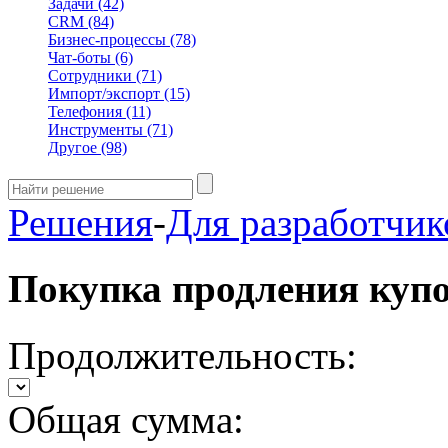
Задачи
(42)
CRM
(84)
Бизнес-процессы
(78)
Чат-боты
(6)
Сотрудники
(71)
Импорт/экспорт
(15)
Телефония
(11)
Инструменты
(71)
Другое
(98)
Решения
-
Для разработчик
Покупка продления куп
Продолжительность:
Общая сумма: