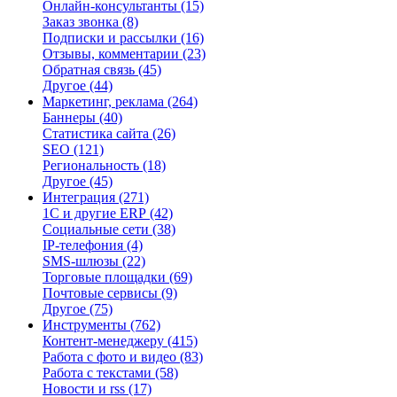
Онлайн-консультанты
(15)
Заказ звонка
(8)
Подписки и рассылки
(16)
Отзывы, комментарии
(23)
Обратная связь
(45)
Другое
(44)
Маркетинг, реклама
(264)
Баннеры
(40)
Статистика сайта
(26)
SEO
(121)
Региональность
(18)
Другое
(45)
Интеграция
(271)
1С и другие ERP
(42)
Социальные сети
(38)
IP-телефония
(4)
SMS-шлюзы
(22)
Торговые площадки
(69)
Почтовые сервисы
(9)
Другое
(75)
Инструменты
(762)
Контент-менеджеру
(415)
Работа с фото и видео
(83)
Работа с текстами
(58)
Новости и rss
(17)