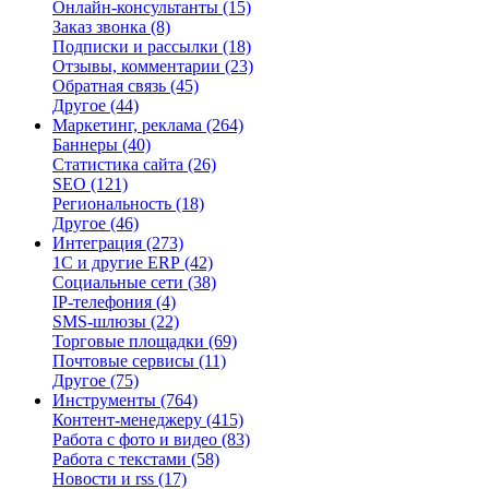
Онлайн-консультанты
(15)
Заказ звонка
(8)
Подписки и рассылки
(18)
Отзывы, комментарии
(23)
Обратная связь
(45)
Другое
(44)
Маркетинг, реклама
(264)
Баннеры
(40)
Статистика сайта
(26)
SEO
(121)
Региональность
(18)
Другое
(46)
Интеграция
(273)
1С и другие ERP
(42)
Социальные сети
(38)
IP-телефония
(4)
SMS-шлюзы
(22)
Торговые площадки
(69)
Почтовые сервисы
(11)
Другое
(75)
Инструменты
(764)
Контент-менеджеру
(415)
Работа с фото и видео
(83)
Работа с текстами
(58)
Новости и rss
(17)