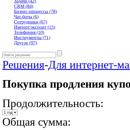
Задачи
(42)
CRM
(84)
Бизнес-процессы
(78)
Чат-боты
(6)
Сотрудники
(67)
Импорт/экспорт
(15)
Телефония
(10)
Инструменты
(71)
Другое
(97)
Решения
-
Для интернет-ма
Покупка продления куп
Продолжительность:
Общая сумма: