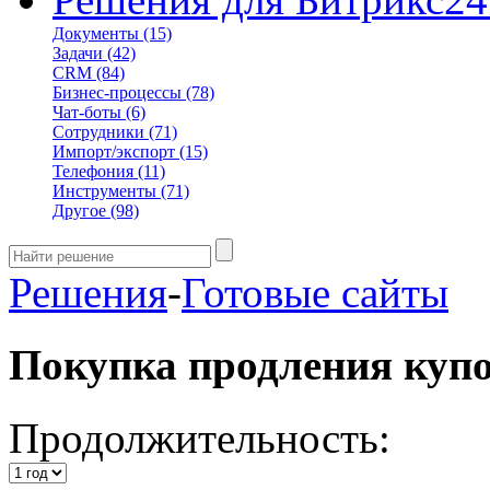
Документы
(15)
Задачи
(42)
CRM
(84)
Бизнес-процессы
(78)
Чат-боты
(6)
Сотрудники
(71)
Импорт/экспорт
(15)
Телефония
(11)
Инструменты
(71)
Другое
(98)
Решения
-
Готовые сайты
Покупка продления куп
Продолжительность: