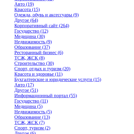
Авто
(19)
Красота
(15)
Одежда, обувь и аксессуары
(9)
Другое
(64)
Корпоративный сайт
(264)
Государство
(12)
Медицина
(30)
Недвижимость
(9)
Образование
(37)
Ресторанный бизнес
(6)
ТСЖ, ЖСК
(8)
Строительство
(30)
Спорт, отдых и туризм
(20)
Красота и здоровье
(11)
Бухгалтерские и юридические услуги
(15)
Авто
(17)
Другое
(51)
Информационный портал
(55)
Государство
(11)
Медицина
(5)
Недвижимость
(5)
Образование
(13)
ТСЖ, ЖСК
(7)
Спорт, туризм
(2)
Другое
(6)