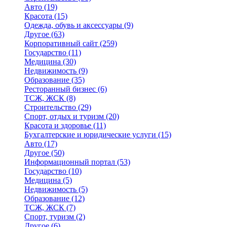
Авто
(19)
Красота
(15)
Одежда, обувь и аксессуары
(9)
Другое
(63)
Корпоративный сайт
(259)
Государство
(11)
Медицина
(30)
Недвижимость
(9)
Образование
(35)
Ресторанный бизнес
(6)
ТСЖ, ЖСК
(8)
Строительство
(29)
Спорт, отдых и туризм
(20)
Красота и здоровье
(11)
Бухгалтерские и юридические услуги
(15)
Авто
(17)
Другое
(50)
Информационный портал
(53)
Государство
(10)
Медицина
(5)
Недвижимость
(5)
Образование
(12)
ТСЖ, ЖСК
(7)
Спорт, туризм
(2)
Другое
(6)