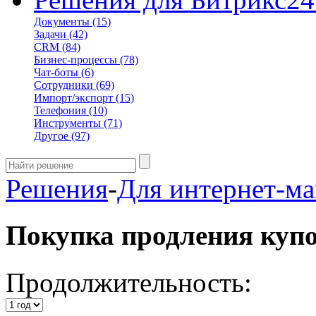
Документы
(15)
Задачи
(42)
CRM
(84)
Бизнес-процессы
(78)
Чат-боты
(6)
Сотрудники
(69)
Импорт/экспорт
(15)
Телефония
(10)
Инструменты
(71)
Другое
(97)
Решения
-
Для интернет-ма
Покупка продления куп
Продолжительность: