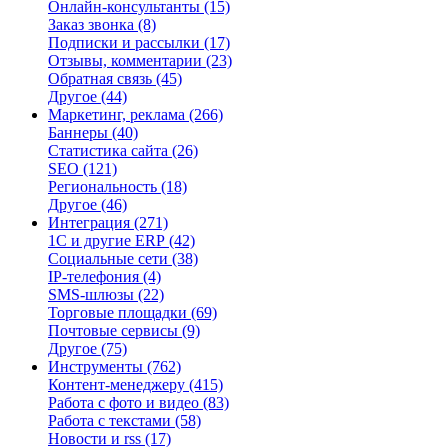
Онлайн-консультанты
(15)
Заказ звонка
(8)
Подписки и рассылки
(17)
Отзывы, комментарии
(23)
Обратная связь
(45)
Другое
(44)
Маркетинг, реклама
(266)
Баннеры
(40)
Статистика сайта
(26)
SEO
(121)
Региональность
(18)
Другое
(46)
Интеграция
(271)
1С и другие ERP
(42)
Социальные сети
(38)
IP-телефония
(4)
SMS-шлюзы
(22)
Торговые площадки
(69)
Почтовые сервисы
(9)
Другое
(75)
Инструменты
(762)
Контент-менеджеру
(415)
Работа с фото и видео
(83)
Работа с текстами
(58)
Новости и rss
(17)