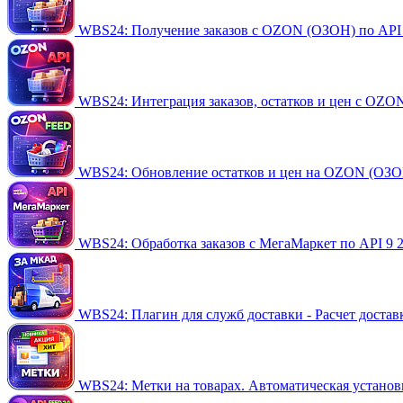
WBS24: Получение заказов с OZON (ОЗОН) по API 
WBS24: Интеграция заказов, остатков и цен с OZO
WBS24: Обновление остатков и цен на OZON (ОЗО
WBS24: Обработка заказов с МегаМаркет по API
9 
WBS24: Плагин для служб доставки - Расчет доста
WBS24: Метки на товарах. Автоматическая установка