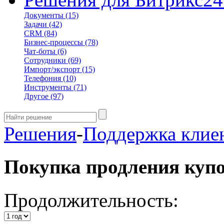
Документы
(15)
Задачи
(42)
CRM
(84)
Бизнес-процессы
(78)
Чат-боты
(6)
Сотрудники
(69)
Импорт/экспорт
(15)
Телефония
(10)
Инструменты
(71)
Другое
(97)
Решения
-
Поддержка клие
Покупка продления куп
Продолжительность: