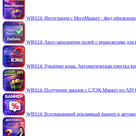
WBS24: Интеграция с МегаМаркет - фид обновления 
WBS24: Авто-заполнение полей с реквизитами для 
WBS24: Удаление кеша. Автоматическая очистка ке
WBS24: Получение заказов с СДЭК.Маркет по API
WBS24: Всплывающий рекламный баннер и автомат