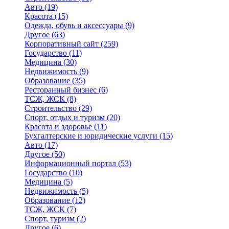
Авто
(19)
Красота
(15)
Одежда, обувь и аксессуары
(9)
Другое
(63)
Корпоративный сайт
(259)
Государство
(11)
Медицина
(30)
Недвижимость
(9)
Образование
(35)
Ресторанный бизнес
(6)
ТСЖ, ЖСК
(8)
Строительство
(29)
Спорт, отдых и туризм
(20)
Красота и здоровье
(11)
Бухгалтерские и юридические услуги
(15)
Авто
(17)
Другое
(50)
Информационный портал
(53)
Государство
(10)
Медицина
(5)
Недвижимость
(5)
Образование
(12)
ТСЖ, ЖСК
(7)
Спорт, туризм
(2)
Другое
(6)