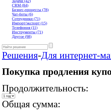
Задачи
(42)
CRM
(84)
Бизнес-процессы
(78)
Чат-боты
(6)
Сотрудники
(71)
Импорт/экспорт
(15)
Телефония
(11)
Инструменты
(71)
Другое
(98)
Решения
-
Для интернет-ма
Покупка продления куп
Продолжительность:
Общая сумма: