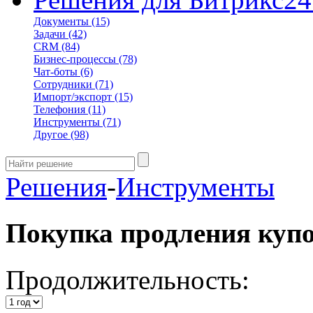
Документы
(15)
Задачи
(42)
CRM
(84)
Бизнес-процессы
(78)
Чат-боты
(6)
Сотрудники
(71)
Импорт/экспорт
(15)
Телефония
(11)
Инструменты
(71)
Другое
(98)
Решения
-
Инструменты
Покупка продления куп
Продолжительность: