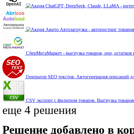
ChatGPT, DeepSeek, Claude, LLaMA - инте
Авито Автозагрузка - автопостинг товаро
СберМегаМаркет - выгрузка товаров, цен, остатко
Генератор SEO текстов. Автогенерация описаний дл
CSV экспорт с фильтром товаров. Выгрузка товаров
еще 4 решения
Решение добавлено в ко