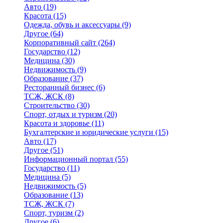
Авто
(19)
Красота
(15)
Одежда, обувь и аксессуары
(9)
Другое
(64)
Корпоративный сайт
(264)
Государство
(12)
Медицина
(30)
Недвижимость
(9)
Образование
(37)
Ресторанный бизнес
(6)
ТСЖ, ЖСК
(8)
Строительство
(30)
Спорт, отдых и туризм
(20)
Красота и здоровье
(11)
Бухгалтерские и юридические услуги
(15)
Авто
(17)
Другое
(51)
Информационный портал
(55)
Государство
(11)
Медицина
(5)
Недвижимость
(5)
Образование
(13)
ТСЖ, ЖСК
(7)
Спорт, туризм
(2)
Другое
(6)