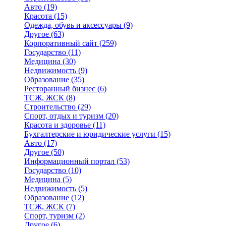
Авто
(19)
Красота
(15)
Одежда, обувь и аксессуары
(9)
Другое
(63)
Корпоративный сайт
(259)
Государство
(11)
Медицина
(30)
Недвижимость
(9)
Образование
(35)
Ресторанный бизнес
(6)
ТСЖ, ЖСК
(8)
Строительство
(29)
Спорт, отдых и туризм
(20)
Красота и здоровье
(11)
Бухгалтерские и юридические услуги
(15)
Авто
(17)
Другое
(50)
Информационный портал
(53)
Государство
(10)
Медицина
(5)
Недвижимость
(5)
Образование
(12)
ТСЖ, ЖСК
(7)
Спорт, туризм
(2)
Другое
(6)