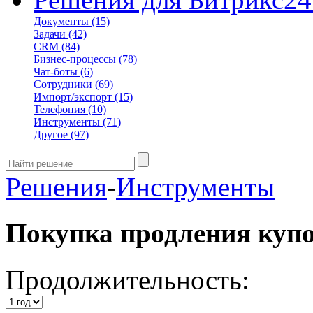
Документы
(15)
Задачи
(42)
CRM
(84)
Бизнес-процессы
(78)
Чат-боты
(6)
Сотрудники
(69)
Импорт/экспорт
(15)
Телефония
(10)
Инструменты
(71)
Другое
(97)
Решения
-
Инструменты
Покупка продления куп
Продолжительность: