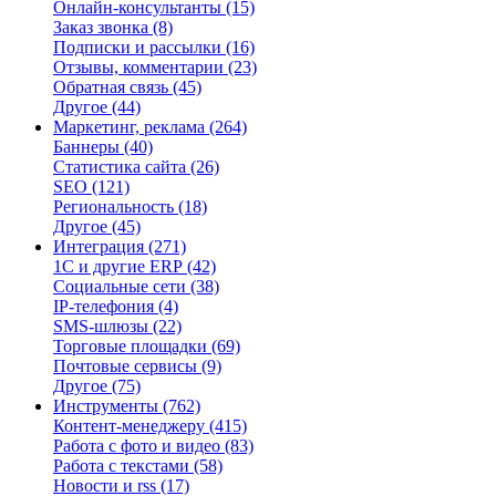
Онлайн-консультанты
(15)
Заказ звонка
(8)
Подписки и рассылки
(16)
Отзывы, комментарии
(23)
Обратная связь
(45)
Другое
(44)
Маркетинг, реклама
(264)
Баннеры
(40)
Статистика сайта
(26)
SEO
(121)
Региональность
(18)
Другое
(45)
Интеграция
(271)
1С и другие ERP
(42)
Социальные сети
(38)
IP-телефония
(4)
SMS-шлюзы
(22)
Торговые площадки
(69)
Почтовые сервисы
(9)
Другое
(75)
Инструменты
(762)
Контент-менеджеру
(415)
Работа с фото и видео
(83)
Работа с текстами
(58)
Новости и rss
(17)