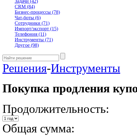
Задачи
(42)
CRM
(84)
Бизнес-процессы
(78)
Чат-боты
(6)
Сотрудники
(71)
Импорт/экспорт
(15)
Телефония
(11)
Инструменты
(71)
Другое
(98)
Решения
-
Инструменты
Покупка продления куп
Продолжительность:
Общая сумма: