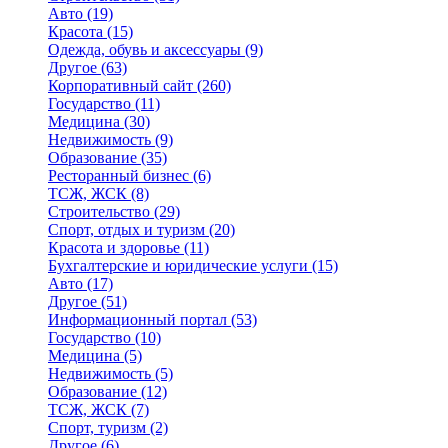
Авто
(19)
Красота
(15)
Одежда, обувь и аксессуары
(9)
Другое
(63)
Корпоративный сайт
(260)
Государство
(11)
Медицина
(30)
Недвижимость
(9)
Образование
(35)
Ресторанный бизнес
(6)
ТСЖ, ЖСК
(8)
Строительство
(29)
Спорт, отдых и туризм
(20)
Красота и здоровье
(11)
Бухгалтерские и юридические услуги
(15)
Авто
(17)
Другое
(51)
Информационный портал
(53)
Государство
(10)
Медицина
(5)
Недвижимость
(5)
Образование
(12)
ТСЖ, ЖСК
(7)
Спорт, туризм
(2)
Другое
(6)