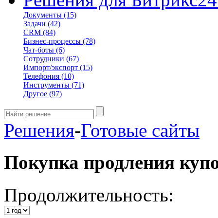
Документы
(15)
Задачи
(42)
CRM
(84)
Бизнес-процессы
(78)
Чат-боты
(6)
Сотрудники
(67)
Импорт/экспорт
(15)
Телефония
(10)
Инструменты
(71)
Другое
(97)
Решения
-
Готовые сайты
Покупка продления куп
Продолжительность: