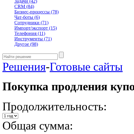
Задачи
(42)
CRM
(84)
Бизнес-процессы
(78)
Чат-боты
(6)
Сотрудники
(71)
Импорт/экспорт
(15)
Телефония
(11)
Инструменты
(71)
Другое
(98)
Решения
-
Готовые сайты
Покупка продления куп
Продолжительность:
Общая сумма: