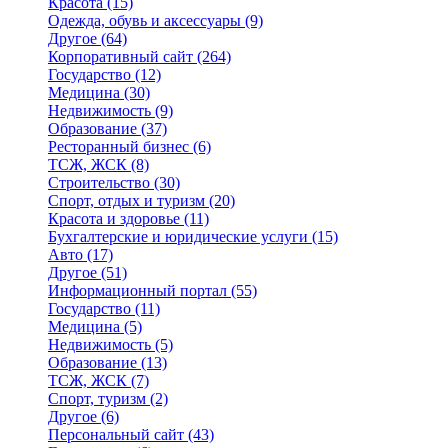
Красота
(15)
Одежда, обувь и аксессуары
(9)
Другое
(64)
Корпоративный сайт
(264)
Государство
(12)
Медицина
(30)
Недвижимость
(9)
Образование
(37)
Ресторанный бизнес
(6)
ТСЖ, ЖСК
(8)
Строительство
(30)
Спорт, отдых и туризм
(20)
Красота и здоровье
(11)
Бухгалтерские и юридические услуги
(15)
Авто
(17)
Другое
(51)
Информационный портал
(55)
Государство
(11)
Медицина
(5)
Недвижимость
(5)
Образование
(13)
ТСЖ, ЖСК
(7)
Спорт, туризм
(2)
Другое
(6)
Персональный сайт
(43)