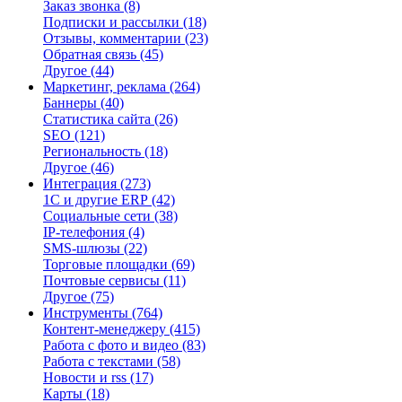
Заказ звонка
(8)
Подписки и рассылки
(18)
Отзывы, комментарии
(23)
Обратная связь
(45)
Другое
(44)
Маркетинг, реклама
(264)
Баннеры
(40)
Статистика сайта
(26)
SEO
(121)
Региональность
(18)
Другое
(46)
Интеграция
(273)
1С и другие ERP
(42)
Социальные сети
(38)
IP-телефония
(4)
SMS-шлюзы
(22)
Торговые площадки
(69)
Почтовые сервисы
(11)
Другое
(75)
Инструменты
(764)
Контент-менеджеру
(415)
Работа с фото и видео
(83)
Работа с текстами
(58)
Новости и rss
(17)
Карты
(18)