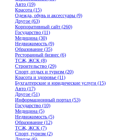
Авто
(19)
Красота
(15)
Одежда, обувь и аксессуары
(9)
Другое
(63)
Корпоративный сайт
(260)
Государство
(11)
Медицина
(30)
Недвижимость
(9)
Образование
(35)
Ресторанный бизнес
(6)
ТСЖ, ЖСК
(8)
Строительство
(29)
Спорт, отдых и туризм
(20)
Красота и здоровье
(11)
Бухгалтерские и юридические услуги
(15)
Авто
(17)
Другое
(51)
Информационный портал
(53)
Государство
(10)
Медицина
(5)
Недвижимость
(5)
Образование
(12)
ТСЖ, ЖСК
(7)
Спорт, туризм
(2)
Другое
(6)