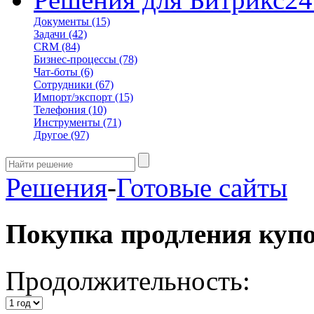
Документы
(15)
Задачи
(42)
CRM
(84)
Бизнес-процессы
(78)
Чат-боты
(6)
Сотрудники
(67)
Импорт/экспорт
(15)
Телефония
(10)
Инструменты
(71)
Другое
(97)
Решения
-
Готовые сайты
Покупка продления куп
Продолжительность: