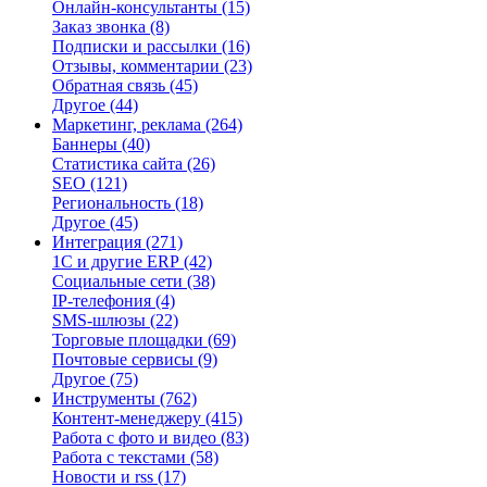
Онлайн-консультанты
(15)
Заказ звонка
(8)
Подписки и рассылки
(16)
Отзывы, комментарии
(23)
Обратная связь
(45)
Другое
(44)
Маркетинг, реклама
(264)
Баннеры
(40)
Статистика сайта
(26)
SEO
(121)
Региональность
(18)
Другое
(45)
Интеграция
(271)
1С и другие ERP
(42)
Социальные сети
(38)
IP-телефония
(4)
SMS-шлюзы
(22)
Торговые площадки
(69)
Почтовые сервисы
(9)
Другое
(75)
Инструменты
(762)
Контент-менеджеру
(415)
Работа с фото и видео
(83)
Работа с текстами
(58)
Новости и rss
(17)