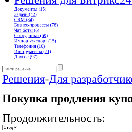
Документы
(15)
Задачи
(42)
CRM
(84)
Бизнес-процессы
(78)
Чат-боты
(6)
Сотрудники
(69)
Импорт/экспорт
(15)
Телефония
(10)
Инструменты
(71)
Другое
(97)
Решения
-
Для разработчик
Покупка продления куп
Продолжительность: