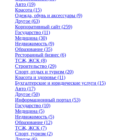
Авто
(19)
Красота
(15)
Одежда, обувь и аксессуары
(9)
Другое
(63)
Корпоративный сайт
(259)
Государство
(11)
Медицина
(30)
Недвижимость
(9)
Образование
(35)
Ресторанный бизнес
(6)
ТСЖ, ЖСК
(8)
Строительство
(29)
Спорт, отдых и туризм
(20)
Красота и здоровье
(11)
Бухгалтерские и юридические услуги
(15)
Авто
(17)
Другое
(50)
Информационный портал
(53)
Государство
(10)
Медицина
(5)
Недвижимость
(5)
Образование
(12)
ТСЖ, ЖСК
(7)
Спорт, туризм
(2)
Другое
(6)