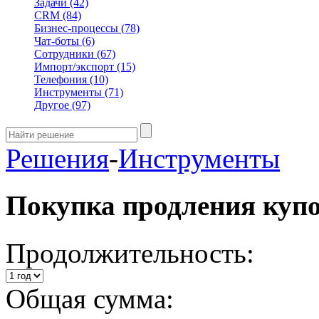
Задачи
(42)
CRM
(84)
Бизнес-процессы
(78)
Чат-боты
(6)
Сотрудники
(67)
Импорт/экспорт
(15)
Телефония
(10)
Инструменты
(71)
Другое
(97)
Решения
-
Инструменты
Покупка продления куп
Продолжительность:
Общая сумма: