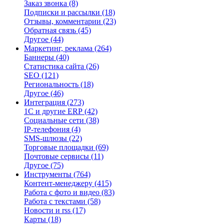
Заказ звонка
(8)
Подписки и рассылки
(18)
Отзывы, комментарии
(23)
Обратная связь
(45)
Другое
(44)
Маркетинг, реклама
(264)
Баннеры
(40)
Статистика сайта
(26)
SEO
(121)
Региональность
(18)
Другое
(46)
Интеграция
(273)
1С и другие ERP
(42)
Социальные сети
(38)
IP-телефония
(4)
SMS-шлюзы
(22)
Торговые площадки
(69)
Почтовые сервисы
(11)
Другое
(75)
Инструменты
(764)
Контент-менеджеру
(415)
Работа с фото и видео
(83)
Работа с текстами
(58)
Новости и rss
(17)
Карты
(18)