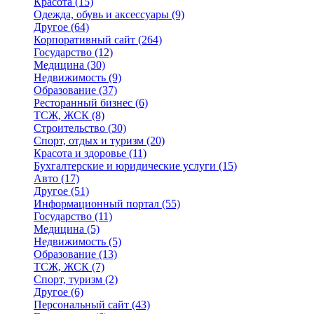
Красота
(15)
Одежда, обувь и аксессуары
(9)
Другое
(64)
Корпоративный сайт
(264)
Государство
(12)
Медицина
(30)
Недвижимость
(9)
Образование
(37)
Ресторанный бизнес
(6)
ТСЖ, ЖСК
(8)
Строительство
(30)
Спорт, отдых и туризм
(20)
Красота и здоровье
(11)
Бухгалтерские и юридические услуги
(15)
Авто
(17)
Другое
(51)
Информационный портал
(55)
Государство
(11)
Медицина
(5)
Недвижимость
(5)
Образование
(13)
ТСЖ, ЖСК
(7)
Спорт, туризм
(2)
Другое
(6)
Персональный сайт
(43)