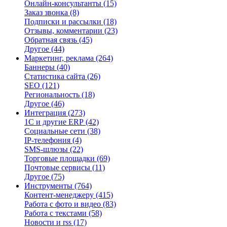
Онлайн-консультанты
(15)
Заказ звонка
(8)
Подписки и рассылки
(18)
Отзывы, комментарии
(23)
Обратная связь
(45)
Другое
(44)
Маркетинг, реклама
(264)
Баннеры
(40)
Статистика сайта
(26)
SEO
(121)
Региональность
(18)
Другое
(46)
Интеграция
(273)
1С и другие ERP
(42)
Социальные сети
(38)
IP-телефония
(4)
SMS-шлюзы
(22)
Торговые площадки
(69)
Почтовые сервисы
(11)
Другое
(75)
Инструменты
(764)
Контент-менеджеру
(415)
Работа с фото и видео
(83)
Работа с текстами
(58)
Новости и rss
(17)