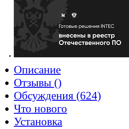
Описание
Отзывы ()
Обсуждения (624)
Что нового
Установка