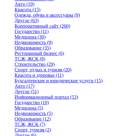
Авто
(19)
Красота
(15)
Одежда, обувь и аксессуары
(9)
Другое
(63)
Корпоративный сайт
(260)
Государство
(11)
Медицина
(30)
Недвижимость
(9)
Образование
(35)
Ресторанный бизнес
(6)
ТСЖ, ЖСК
(8)
Строительство
(29)
Спорт, отдых и туризм
(20)
Красота и здоровье
(11)
Бухгалтерские и юридические услуги
(15)
Авто
(17)
Другое
(51)
Информационный портал
(53)
Государство
(10)
Медицина
(5)
Недвижимость
(5)
Образование
(12)
ТСЖ, ЖСК
(7)
Спорт, туризм
(2)
Другое
(6)