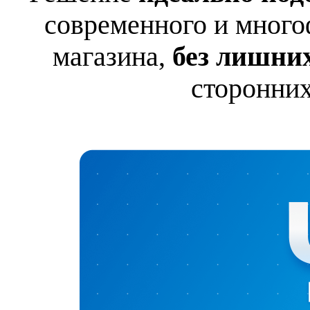
современного и много
магазин
а,
без
лишн
и
сторонних