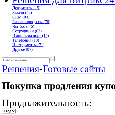
Документы
(15)
Задачи
(42)
CRM
(84)
Бизнес-процессы
(78)
Чат-боты
(6)
Сотрудники
(67)
Импорт/экспорт
(15)
Телефония
(10)
Инструменты
(71)
Другое
(97)
Решения
-
Готовые сайты
Покупка продления куп
Продолжительность: