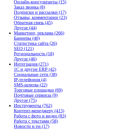
Онлайн-консультанты
(15)
Заказ звонка
(8)
Подписки и рассылки
(17)
Отзывы, комментарии
(23)
Обратная связь
(45)
Другое
(44)
Маркетинг, реклама
(266)
Баннеры
(40)
Статистика сайта
(26)
SEO
(121)
Региональность
(18)
Другое
(46)
Интеграция
(271)
1С и другие ERP
(42)
Социальные сети
(38)
IP-телефония
(4)
SMS-шлюзы
(22)
Торговые площадки
(69)
Почтовые сервисы
(9)
Другое
(75)
Инструменты
(762)
Контент-менеджеру
(415)
Работа с фото и видео
(83)
Работа с текстами
(58)
Новости и rss
(17)