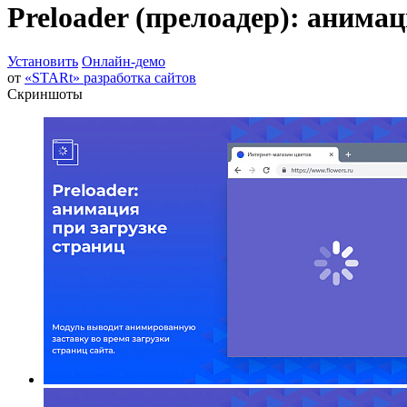
Preloader (прелоадер): анима
Установить
Онлайн-демо
от
«STARt» разработка сайтов
Скриншоты